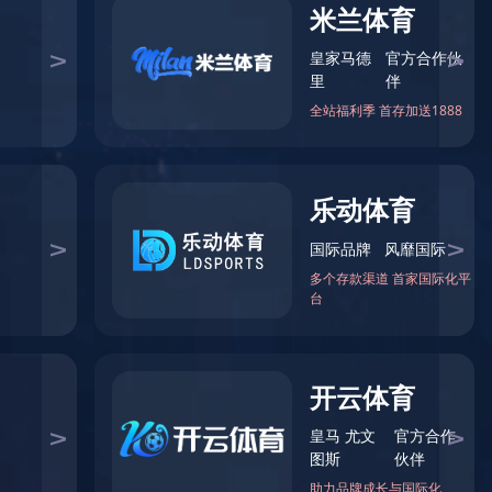
越的技术创新能力、精细化管理和行业领先优势，成功跻身省级“专精
能装备有限公司凭借卓越的技术创新能力、精细化管理和行业