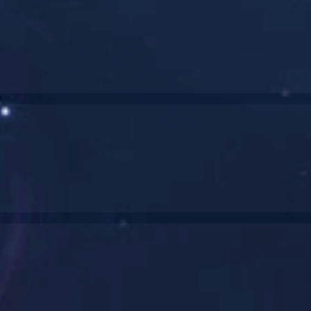
专精特新”中小企业榜单！
小企业名单》，武汉新利·体育(中国)官方网站智能装备有限公司凭借卓
斩获的又一重要殊荣！
批专精特新中小企业名单》，武汉新利·体育(中国)官方网站智
技术突破后，新利·体育(中国)官方网站斩获的又一重要殊荣！