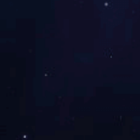
入选“专精特新”企业名单后，新利·体育(中国)官方
用、复合加工等前沿技术，推动激光装备向更高精度、更广
面对工业4.0浪潮，新利·体育(中国)官方网站提出“
户实现生产全流程数字化。这一转型标志着新利·体育(中国