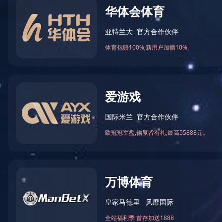
喜讯！新利·体育(中国)官方网站荣登湖北省第七批“
5月8日，湖北省经济和信息化厅正式发布《湖北省第七批专精特新中
特新”企业行列！这是继多项技术突破后，新利·体育(中国)官方网站
2025-05-12 16:01:18
新利·体育(中国)官方网站
5月8日，湖北省经济和信息化厅正式发布《湖北省第七
领先优势，成功跻身省级“专精特新”企业行列！这是继多项