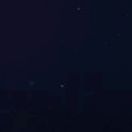
网站计划进一步扩大产能，投资建设智能化生产基地。同时，企业
应用场景升级。这一战略布局，将助力中国激光产业突破国际
智造赋能，服务先行”的新定位。未来，企业不仅提供硬件设备，
)官方网站从设备供应商向智能制造服务商的跨越，也为行业提供