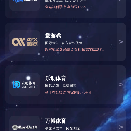
武汉总部：湖北省武汉市东湖高新技术开发区光谷三路777号综
合保税区一号标准厂房1层
无锡工厂：江苏省无锡市江阴市临港科创园23-1
友情链接
：
Em-Smart官网
|
登录入口
24小时服务热线：400-027-8558
销售热线：19945005587
邮箱：ch027@ch027.com
清空记录