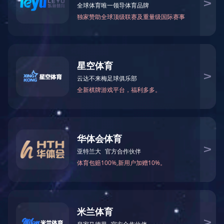
行业动态
EM-Smart 系列
新利·体育(中国)官方网站双头双工位铁芯激光焊接机
电机定转子铁芯快速打样加工服务
水暖洁具行业
新能源电机定转子铁芯激光焊接机
厨具五金行业
武汉总部
无锡工厂
新利·体育(中国)官方网站阀芯焊接工作站
包装赋码及标机
湖北省武汉市东湖新技术开
江苏省无锡市江阴市临港科
新能源汽车零配件激光焊接机
礼品定制
发区光谷三路777号综合保税
创园23-1
区一号标准厂房
家电行业
模具制造行业中激光加工设备解决方案
低压电气行业