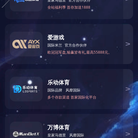
|
登录入口
24小时服务热线：400-027-8558
销售热线：19945005587
邮箱：ch027@ch027.com
清空记录
|
关注我们