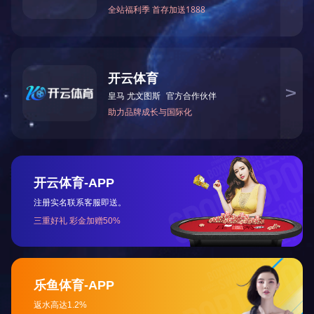
企业微信
微信公众号
|
导航链接入口
产品中心
服务范围
新闻中心
案例展示
关于我们
登录入口
鄂公网安备42018502007872号
©2025 武汉创恒世纪激光科技有限公司 版权所有
鄂ICP备2022002743号-1
新利·体育(中国)官方网站
|
乐竞
|
开云网页版app官网
|
九游·官方网站
|
MK体育·(国