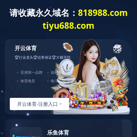
取消
首页
历史记录
清空记录
分享到
产品中心
新浪微博
激光打标系列
微信
案例展示
激光打标系列
激光切割系列
百度贴吧
服务支持
激光切割系列
行业解决方案
光纤激光打标机
豆瓣
激光焊接系列
QQ好友
激光智能生产线
关于创恒
激光焊接系列
客户案例
紫外线激光打标机
精密激光切割机
汽车行业激光智能解决方案
激光清洗系列
新闻中心
激光智能生产线
创客说
走进创恒
CO2激光打标机
大幅激光切割机
新利·体育(中国)官方网站CX-CE-1500手持焊接机_激
轨道交通行业激光智能加工解决方案
激光加工服务
登录入口
激光清洗系列
科技创恒
公司新闻
在线飞行激光打标机
管材激光切割机
新利·体育(中国)官方网站机械手臂激光焊接机
新能源电机定子铁芯激光焊接产线
水泵风机行业
新利·体育(中国)官方网站CX-
激光加工服务
加入创恒
展会活动
CX-3D系列激光打标机
电机定转子铁芯单工位激光焊接机
新能源电机转子铁芯自动检测压铆产线
新利·体育(中国)官方网站清洗机
眼镜行业
CT6000切管机