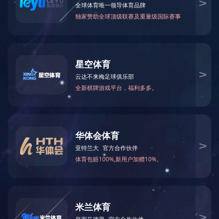
行业动态
EM-Smart 系列
新利·体育(中国)官方网站双头双工位铁芯激光焊接机
电机定转子铁芯快速打样加工服务
水暖洁具行业
新能源电机定转子铁芯激光焊接机
厨具五金行业
新利·体育(中国)官方网站阀芯焊接工作站
包装赋码及标机
|
关于我们
新能源汽车零配件激光焊接机
礼品定制
家电行业
专注于为各行各业提供全系统激光加工设备及自动化产线的解决方
案，拥有超15000+㎡大型现代化的生产基地
模具制造行业中激光加工设备解决方案
武汉总部：湖北省武汉市东湖高新技术开发区光谷三路777号综
合保税区一号标准厂房1层
低压电气行业
无锡工厂：江苏省无锡市江阴市临港科创园23-1
友情链接
：
Em-Smart官网